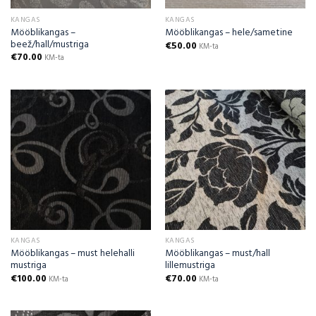
KANGAS
KANGAS
Mööblikangas –
Mööblikangas – hele/sametine
beež/hall/mustriga
€
50.00
KM-ta
€
70.00
KM-ta
KANGAS
KANGAS
Mööblikangas – must helehalli
Mööblikangas – must/hall
mustriga
lillemustriga
€
100.00
€
70.00
KM-ta
KM-ta